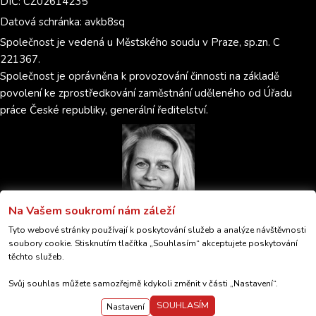
DIČ: CZ02614235
Datová schránka: avkb8sq
Společnost je vedená u Městského soudu v Praze, sp.zn. C
221367.
Společnost je oprávněna k provozování činnosti na základě
povolení ke zprostředkování zaměstnání uděleného od Úřadu
práce České republiky, generální ředitelství.
Na Vašem soukromí nám záleží
Tyto webové stránky používají k poskytování služeb a analýze návštěvnosti
soubory cookie. Stisknutím tlačítka „Souhlasím“ akceptujete poskytování
© 2026 PARTNER 4 JOB s.r.o.
těchto služeb.
GDPR
Nastavení cookies
Svůj souhlas můžete samozřejmě kdykoli změnit v části „Nastavení“.
Created by
Anawe
&
TESSINA
SOUHLASÍM
Nastavení