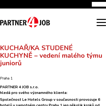
Úvod
Nabízené pracovní pozice
Reference
Publikace a školení
Kontakt
KUCHAŘ/KA STUDENÉ
KUCHYNĚ – vedení malého týmu
juniorů
Praha 1
PARTNER 4 JOB s.r.o.
hledá pro svého významného klienta:
Společnost Le Hotels Group v současnosti provozuje 6
hotelů v samotném centru Prahy 1 jen několik kroků od