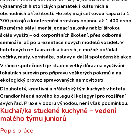
významných historických památek i kulturních a
obchodních příležitostí. Hotely mají celkovou kapacitu 1
300 pokojů a konferenční prostory pojmou až 1 400 osob.
Rozměrné sály i menší jednací salonky nabízí širokou
škálu využití – od korporátních školení, přes odborné
semináře, až po prezentace nových modelů vozidel. V
hotelových restauracích a barech je možné pořádat
večírky, rauty, vernisáže, oslavy a další společenské akce.
V rámci společnosti je kladen velký důraz na využívání
lokálních surovin pro přípravu veškerých pokrmů a na
ekologický provoz spravovaných nemovitostí.
Dlouholetý, kreativní a přátelský tým kuchyně v hotelu
Grandior hledá nového kolegu či kolegyni pro rozšíření
svých řad. Praxe v oboru výhodou, není však podmínkou.
Kuchař/ka studené kuchyně – vedení
malého týmu juniorů
Popis práce: