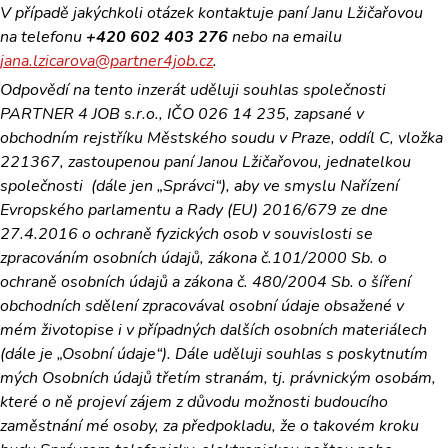
V případě jakýchkoli otázek kontaktuje paní Janu Lžičařovou
na telefonu
+420 602 403 276
nebo na emailu
jana.lzicarova@partner4job.cz
.
Odpovědí na tento inzerát uděluji souhlas
společnosti
PARTNER 4 JOB s.r.o., IČO 026 14 235, zapsané v
obchodním rejstříku Městského soudu v Praze, oddíl C, vložka
221367, zastoupenou paní Janou Lžičařovou, jednatelkou
společnosti (dále jen „Správci“),
aby ve smyslu Nařízení
Evropského parlamentu a Rady (EU) 2016/679 ze dne
27.4.2016 o ochraně fyzických osob v souvislosti se
zpracováním osobních údajů, zákona č.101/2000 Sb. o
ochraně osobních údajů a zákona č. 480/2004 Sb. o šíření
obchodních sdělení zpracovával osobní údaje
obsažené v
mém životopise i v případných dalších osobních materiálech
(dále je „Osobní údaje“). Dále uděluji souhlas s poskytnutím
mých Osobních údajů třetím stranám, tj. právnickým osobám,
které o ně projeví zájem z důvodu možnosti budoucího
zaměstnání mé osoby, za předpokladu, že o takovém kroku