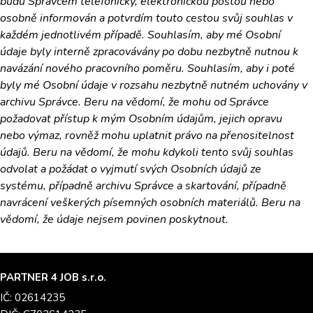
budu Správcem telefonicky, elektronickou poštou nebo
osobně informován a potvrdím touto cestou svůj souhlas v
každém jednotlivém případě. Souhlasím, aby mé Osobní
údaje byly interně zpracovávány po dobu nezbytně nutnou k
navázání nového pracovního poměru. Souhlasím, aby i poté
byly mé Osobní údaje v rozsahu nezbytně nutném uchovány v
archivu Správce. Beru na vědomí, že mohu od Správce
požadovat přístup k mým Osobním údajům, jejich opravu
nebo výmaz, rovněž mohu uplatnit právo na přenositelnost
údajů. Beru na vědomí, že mohu kdykoli tento svůj souhlas
odvolat a požádat o vyjmutí svých Osobních údajů ze
systému, případně archivu Správce a skartování, případně
navrácení veškerých písemných osobních materiálů. Beru na
vědomí, že údaje nejsem povinen poskytnout.
PARTNER 4 JOB s.r.o.
IČ: 02614235