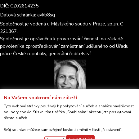
DIČ: CZ02614235
Datová schránka: avkb8sq
Společnost je vedená u Městského soudu v Praze, sp.zn. C
221367.
Společnost je oprávněna k provozování činnosti na základě
povolení ke zprostředkování zaměstnání uděleného od Úřadu
práce České republiky, generální ředitelství.
Na Vašem soukromí nám záleží
Tyto webové stránky používají k poskytování služeb a analýze návštěvnosti
soubory cookie. Stisknutím tlačítka „Souhlasím“ akceptujete poskytování
© 2026 PARTNER 4 JOB s.r.o.
těchto služeb.
GDPR
Nastavení cookies
Svůj souhlas můžete samozřejmě kdykoli změnit v části „Nastavení“.
Created by
Anawe
&
TESSINA