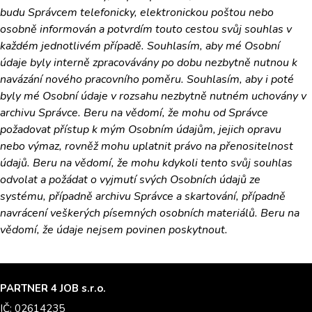
budu Správcem telefonicky, elektronickou poštou nebo
osobně informován a potvrdím touto cestou svůj souhlas v
každém jednotlivém případě. Souhlasím, aby mé Osobní
údaje byly interně zpracovávány po dobu nezbytně nutnou k
navázání nového pracovního poměru. Souhlasím, aby i poté
byly mé Osobní údaje v rozsahu nezbytně nutném uchovány v
archivu Správce. Beru na vědomí, že mohu od Správce
požadovat přístup k mým Osobním údajům, jejich opravu
nebo výmaz, rovněž mohu uplatnit právo na přenositelnost
údajů. Beru na vědomí, že mohu kdykoli tento svůj souhlas
odvolat a požádat o vyjmutí svých Osobních údajů ze
systému, případně archivu Správce a skartování, případně
navrácení veškerých písemných osobních materiálů. Beru na
vědomí, že údaje nejsem povinen poskytnout.
PARTNER 4 JOB s.r.o.
IČ: 02614235