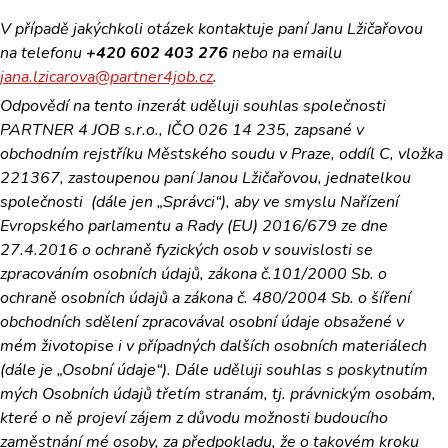
V případě jakýchkoli otázek kontaktuje paní Janu Lžičařovou
na telefonu
+420 602 403 276
nebo na emailu
jana.lzicarova@partner4job.cz
.
Odpovědí na tento inzerát uděluji souhlas
společnosti
PARTNER 4 JOB s.r.o., IČO 026 14 235, zapsané v
obchodním rejstříku Městského soudu v Praze, oddíl C, vložka
221367, zastoupenou paní Janou Lžičařovou, jednatelkou
společnosti (dále jen „Správci“),
aby ve smyslu Nařízení
Evropského parlamentu a Rady (EU) 2016/679 ze dne
27.4.2016 o ochraně fyzických osob v souvislosti se
zpracováním osobních údajů, zákona č.101/2000 Sb. o
ochraně osobních údajů a zákona č. 480/2004 Sb. o šíření
obchodních sdělení zpracovával osobní údaje
obsažené v
mém životopise i v případných dalších osobních materiálech
(dále je „Osobní údaje“). Dále uděluji souhlas s poskytnutím
mých Osobních údajů třetím stranám, tj. právnickým osobám,
které o ně projeví zájem z důvodu možnosti budoucího
zaměstnání mé osoby, za předpokladu, že o takovém kroku